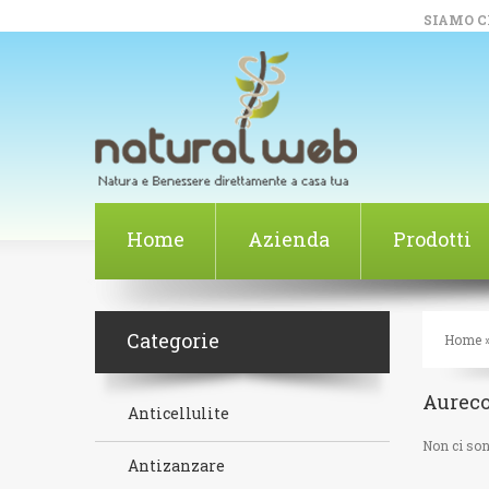
SIAMO CH
Home
Azienda
Prodotti
Categorie
Home
Aurec
Anticellulite
Non ci sono
Antizanzare