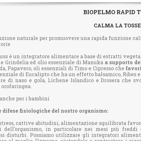
BIOPELMO RAPID 
CALMA LA TOSS
luzione naturale per promuovere una rapida funzione calma
torie
ss è un integratore alimentare a base di estratti vegetal
e Grindelia ed olio essenziale di Manuka
a supporto del
a, Papavero, oli essenziali di Timo e Cipresso che
favori
senziale di Eucalipto che ha un effetto balsamico, Ribes 
re di naso e gola, Lichene Islandico e Drosera che sv
orofaringea.
anche per i bambini
e difese fisiologiche del nostro organismo:
 stress, cattive abitudini, alimentazione squilibrata fav
i dell’organismo, in particolare nei mesi più freddi
osi disturbi. Possiamo utilizzare gli integratori alimen
are al meglio l’inverno, aiutandolo a contrastare i rigo