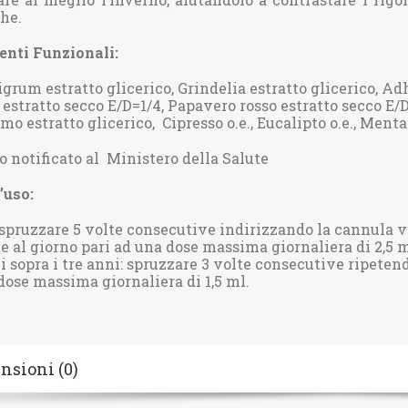
che.
enti Funzionali:
grum estratto glicerico, Grindelia estratto glicerico, Adh
 estratto secco E/D=1/4, Papavero rosso estratto secco E/D
o estratto glicerico, Cipresso o.e., Eucalipto o.e., Menta 
o notificato al Ministero della Salute
’uso:
 spruzzare 5 volte consecutive indirizzando la cannula ve
te al giorno pari ad una dose massima giornaliera di 2,5 m
 sopra i tre anni: spruzzare 3 volte consecutive ripetendo
dose massima giornaliera di 1,5 ml.
nsioni (0)