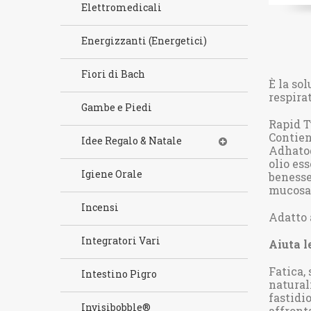
Elettromedicali
Energizzanti (Energetici)
Fiori di Bach
È la so
respira
Gambe e Piedi
Rapid Tu
Contien
Idee Regalo & Natale
Adhatod
olio es
Igiene Orale
benesse
mucosa 
Incensi
Adatto 
Integratori Vari
Aiuta l
Fatica,
Intestino Pigro
natural
fastidi
Invisibobble®
affront