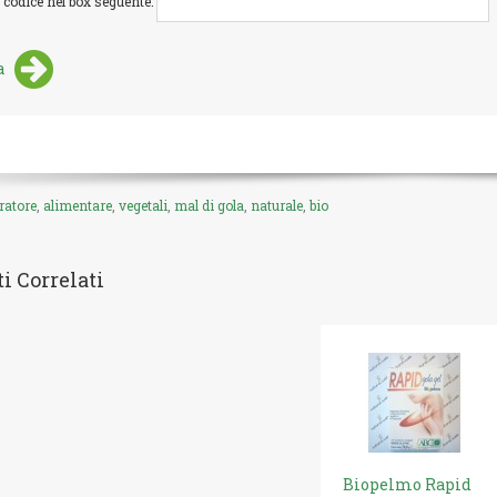
l codice nel box seguente:
a
ratore
,
alimentare
,
vegetali
,
mal di gola
,
naturale
,
bio
i Correlati
Biopelmo Rapid