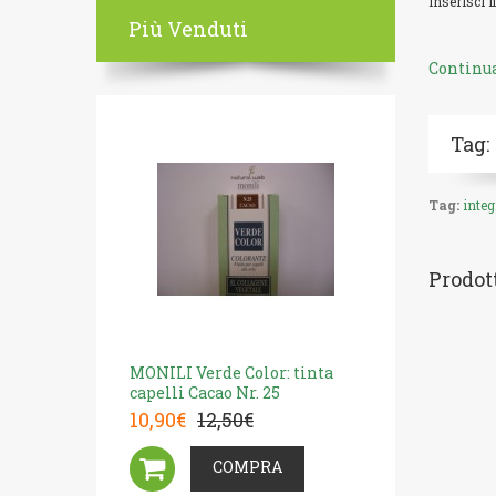
Inserisci i
Più Venduti
Continu
Tag:
Tag:
integ
Prodott
MONILI Verde Color: tinta
capelli Cacao Nr. 25
10,90€
12,50€
COMPRA