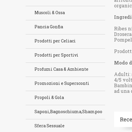
organi
Muscoli & Ossa
Ingredi
Pancia Gonfia
Ribes ni
Drosera
Pompelm
Prodotti per Celiaci
Prodott
Prodotti per Sportivi
Modo d
Profumi Casa & Ambiente
Adulti:
4/5 vol
Promozioni e Supersconti
Bambini
ad una 
Propoli & Gola
Saponi,Bagnoschiuma,Shampoo
Rece
Sfera Sessuale