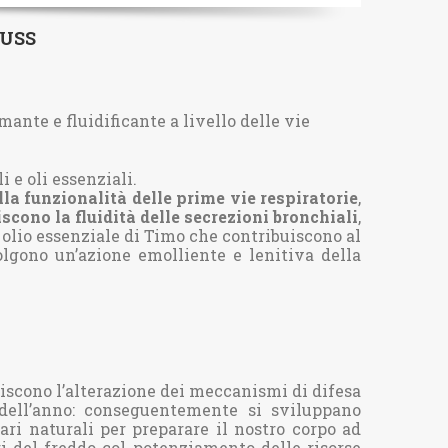
TUSS
E
nte e fluidificante a livello delle vie
i e oli essenziali.
la funzionalità delle prime vie respiratorie
,
scono la fluidità delle secrezioni bronchiali
,
e olio essenziale di Timo che contribuiscono al
olgono un’azione emolliente e lenitiva della
oriscono l’alterazione dei meccanismi di difesa
 dell’anno: conseguentemente si sviluppano
tari naturali per preparare il nostro corpo ad
ri del freddo col potenziamento delle risorse