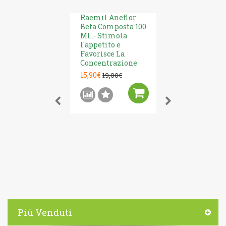
Raemil Aneflor
Beta Composta 100
ML.- Stimola
l'appetito e
Favorisce La
Concentrazione
15,90€
19,00€
RAEMIL Tar
Composto Go
Depurativo
11,90€
14,00€
Più Venduti